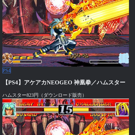
PS4
【PS4】アケアカNEOGEO 神凰拳／ハムスター
ハムスター
823円（ダウンロード販売）