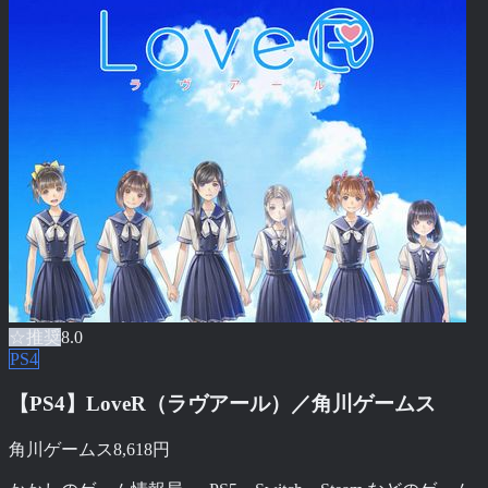
☆推奨
8.0
PS4
【PS4】LoveR（ラヴアール）／角川ゲームス
角川ゲームス
8,618円