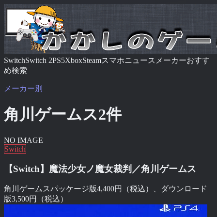
Switch
Switch 2
PS5
Xbox
Steam
スマホ
ニュース
メーカー
おすす
め
検索
メーカー別
角川ゲームス
2
件
NO IMAGE
Switch
【Switch】魔法少女ノ魔女裁判／角川ゲームス
角川ゲームス
パッケージ版4,400円（税込）、ダウンロード
版3,500円（税込）